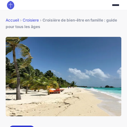
Accueil
›
Croisiere
›
Croisière de bien-être en famille : guide
pour tous les âges