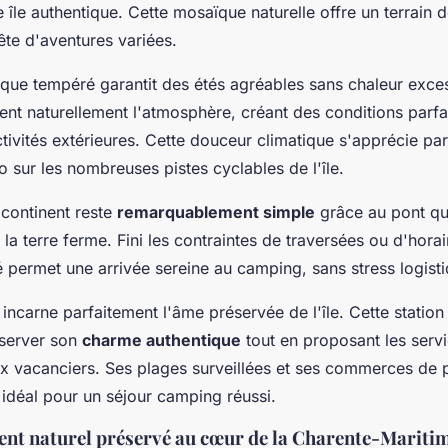
e île authentique. Cette mosaïque naturelle offre un terrain d
ête d'aventures variées.
que tempéré garantit des étés agréables sans chaleur exces
sent naturellement l'atmosphère, créant des conditions parfa
tivités extérieures. Cette douceur climatique s'apprécie par
o sur les nombreuses pistes cyclables de l'île.
 continent reste
remarquablement simple
grâce au pont qui
à la terre ferme. Fini les contraintes de traversées ou d'horai
té permet une arrivée sereine au camping, sans stress logist
incarne parfaitement l'âme préservée de l'île. Cette station
nserver son
charme authentique
tout en proposant les serv
x vacanciers. Ses plages surveillées et ses commerces de p
 idéal pour un séjour camping réussi.
nt naturel préservé au cœur de la Charente-Mariti