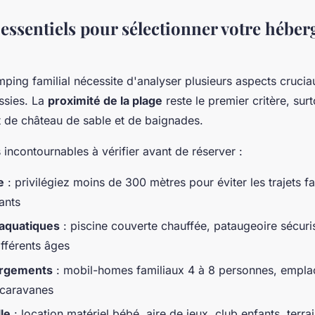
 essentiels pour sélectionner votre hébe
mping familial nécessite d'analyser plusieurs aspects crucia
ssies. La
proximité de la plage
reste le premier critère, sur
t de château de sable et de baignades.
 incontournables à vérifier avant de réserver :
e
: privilégiez moins de 300 mètres pour éviter les trajets f
ants
aquatiques
: piscine couverte chauffée, pataugeoire sécur
fférents âges
ergements
: mobil-homes familiaux 4 à 8 personnes, empl
 caravanes
le
: location matériel bébé, aire de jeux, club enfants, terra