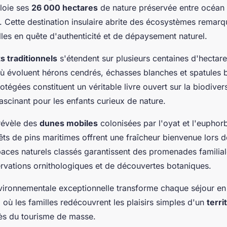
ploie ses
26 000 hectares
de nature préservée entre océan 
s. Cette destination insulaire abrite des écosystèmes remarq
les en quête d'authenticité et de dépaysement naturel.
s traditionnels
s'étendent sur plusieurs centaines d'hectare
ù évoluent hérons cendrés, échasses blanches et spatules 
égées constituent un véritable livre ouvert sur la biodivers
ascinant pour les enfants curieux de nature.
révèle des
dunes mobiles
colonisées par l'oyat et l'euphor
rêts de pins maritimes offrent une fraîcheur bienvenue lors 
paces naturels classés garantissent des promenades familial
vations ornithologiques et de découvertes botaniques.
vironnementale exceptionnelle transforme chaque séjour en 
 où les familles redécouvrent les plaisirs simples d'un
terri
ès du tourisme de masse.