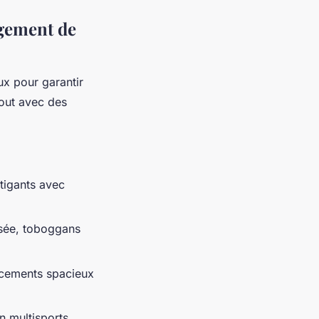
rgement de
ux pour garantir
tout avec des
atigants avec
isée, toboggans
acements spacieux
in multisports