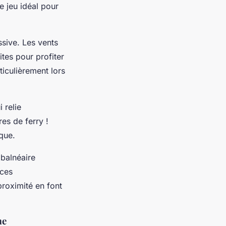
e jeu idéal pour
sive. Les vents
ites pour profiter
ticulièrement lors
 relie
res de ferry !
ique.
 balnéaire
ices
roximité en font
me