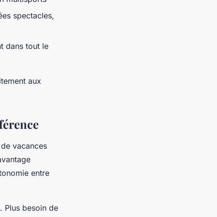
ées spectacles,
t dans tout le
aitement aux
fférence
e de vacances
 avantage
autonomie entre
. Plus besoin de