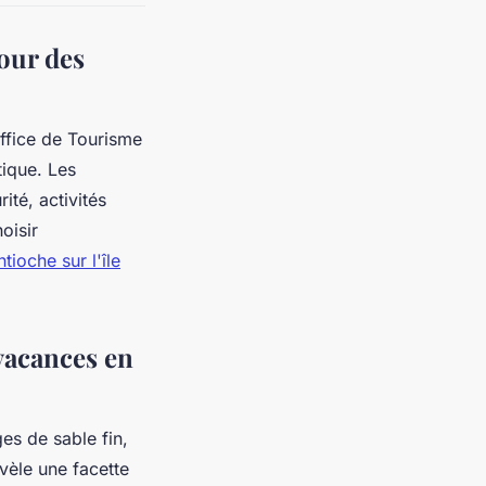
our des
ffice de Tourisme
tique. Les
ité, activités
oisir
ioche sur l'île
vacances en
es de sable fin,
vèle une facette