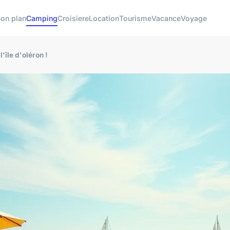
on plan
Camping
Croisiere
Location
Tourisme
Vacance
Voyage
'île d'oléron !