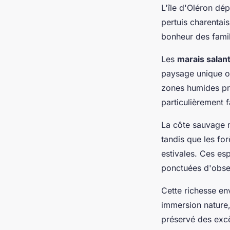
L'île d'Oléron dé
pertuis charentai
bonheur des famil
Les
marais salant
paysage unique o
zones humides prot
particulièrement f
La côte sauvage 
tandis que les fo
estivales. Ces es
ponctuées d'obser
Cette richesse en
immersion nature,
préservé des exc