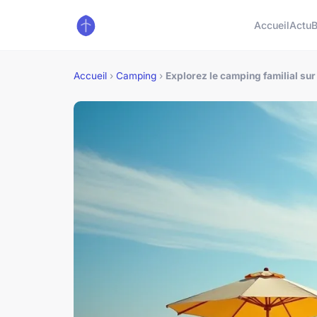
Accueil
Actu
B
Accueil
›
Camping
›
Explorez le camping familial sur l