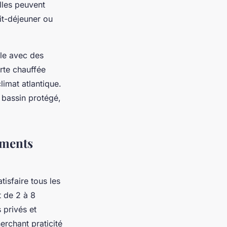
lles peuvent
it-déjeuner ou
lle avec des
rte chauffée
limat atlantique.
n bassin protégé,
ements
sfaire tous les
 de 2 à 8
 privés et
erchant praticité