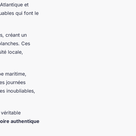
Atlantique et
uables qui font le
s, créant un
blanches. Ces
ité locale,
be maritime,
des journées
es inoubliables,
véritable
toire authentique