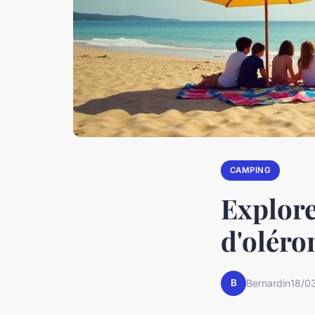
CAMPING
Explore
d'oléron
B
Bernardin
18/0